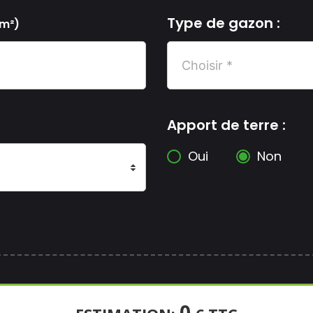
Type de gazon :
m²)
Apport de terre :
Oui
Non
0