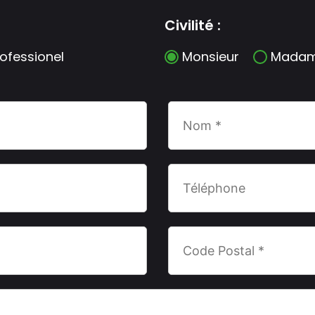
Civilité :
rofessionel
Monsieur
Mada