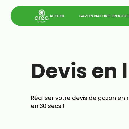
Skip
to
ACCUEIL
GAZON NATUREL EN ROUL
content
Devis en 
Réaliser votre devis de gazon en 
en 30 secs !